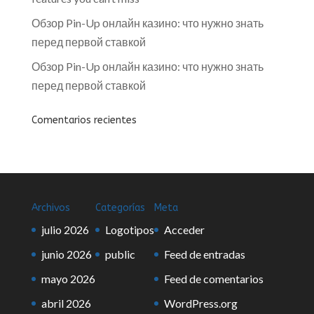
Обзор Pin-Up онлайн казино: что нужно знать
перед первой ставкой
Обзор Pin-Up онлайн казино: что нужно знать
перед первой ставкой
Comentarios recientes
Archivos
Categorías
Meta
julio 2026
Logotipos
Acceder
junio 2026
public
Feed de entradas
mayo 2026
Feed de comentarios
abril 2026
WordPress.org