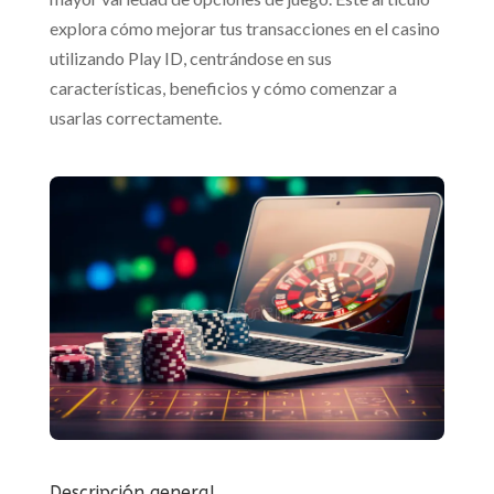
explora cómo mejorar tus transacciones en el casino
utilizando Play ID, centrándose en sus
características, beneficios y cómo comenzar a
usarlas correctamente.
Descripción general