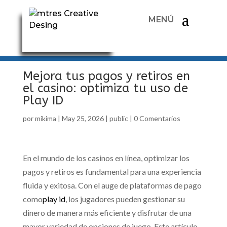
Mejora tus pagos y retiros en
el casino: optimiza tu uso de
Play ID
por
mikima
|
May 25, 2026
|
public
|
0 Comentarios
En el mundo de los casinos en línea, optimizar los
pagos y retiros es fundamental para una experiencia
fluida y exitosa. Con el auge de plataformas de pago
como
play id
, los jugadores pueden gestionar su
dinero de manera más eficiente y disfrutar de una
mayor variedad de opciones de juego. Este artículo