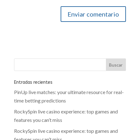
Entradas recientes
PinUp live matches: your ultimate resource for real-
time betting predictions
RockySpin live casino experience: top games and
features you can’t miss
RockySpin live casino experience: top games and
features you can’t miss