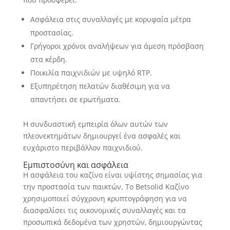
Ασφάλεια στις συναλλαγές με κορυφαία μέτρα
προστασίας.
Γρήγοροι χρόνοι αναλήψεων για άμεση πρόσβαση
στα κέρδη.
Ποικιλία παιχνιδιών με υψηλό RTP.
Εξυπηρέτηση πελατών διαθέσιμη για να
απαντήσει σε ερωτήματα.
Η συνδυαστική εμπειρία όλων αυτών των
πλεονεκτημάτων δημιουργεί ένα ασφαλές και
ευχάριστο περιβάλλον παιχνιδιού.
Εμπιστοσύνη και ασφάλεια
Η ασφάλεια του καζίνο είναι υψίστης σημασίας για
την προστασία των παικτών. Το Betsolid Καζίνο
χρησιμοποιεί σύγχρονη κρυπτογράφηση για να
διασφαλίσει τις οικονομικές συναλλαγές και τα
προσωπικά δεδομένα των χρηστών, δημιουργώντας