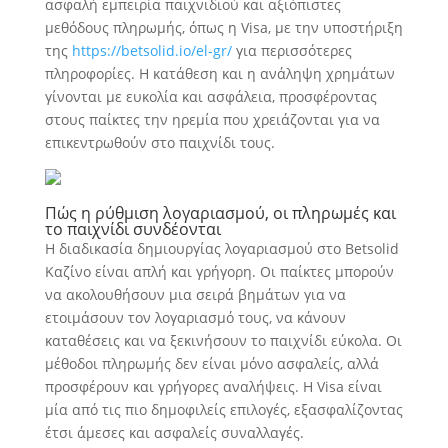
ασφαλή εμπειρία παιχνιδιού και αξιόπιστες
μεθόδους πληρωμής, όπως η Visa, με την υποστήριξη
της
https://betsolid.io/el-gr/
για περισσότερες
πληροφορίες. Η κατάθεση και η ανάληψη χρημάτων
γίνονται με ευκολία και ασφάλεια, προσφέροντας
στους παίκτες την ηρεμία που χρειάζονται για να
επικεντρωθούν στο παιχνίδι τους.
Πώς η ρύθμιση λογαριασμού, οι πληρωμές και
το παιχνίδι συνδέονται
Η διαδικασία δημιουργίας λογαριασμού στο Betsolid
Καζίνο είναι απλή και γρήγορη. Οι παίκτες μπορούν
να ακολουθήσουν μια σειρά βημάτων για να
ετοιμάσουν τον λογαριασμό τους, να κάνουν
καταθέσεις και να ξεκινήσουν το παιχνίδι εύκολα. Οι
μέθοδοι πληρωμής δεν είναι μόνο ασφαλείς, αλλά
προσφέρουν και γρήγορες αναλήψεις. Η Visa είναι
μία από τις πιο δημοφιλείς επιλογές, εξασφαλίζοντας
έτσι άμεσες και ασφαλείς συναλλαγές.