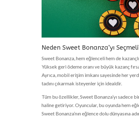
Neden Sweet Bonanza’yı Seçmelis
Sweet Bonanza, hem eğlenceli hem de kazançlı 
Yüksek geri ödeme oranı ve büyük kazanç fırsat
Ayrıca, mobil erişim imkanı sayesinde her yerden
tadını çıkarmak isteyenler için idealdir.
Tüm bu özellikler, Sweet Bonanza’yı sadece bir
haline getiriyor. Oyuncular, bu oyunda hem eğl
Sweet Bonanza’nın eğlence dolu dünyasına ad