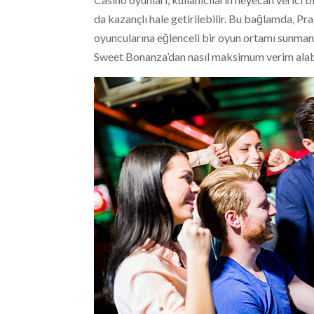
da kazançlı hale getirilebilir. Bu bağlamda, P
oyuncularına eğlenceli bir oyun ortamı sunmanı
Sweet Bonanza’dan nasıl maksimum verim alabile