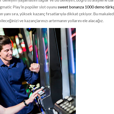
ragmatic Play’in popüler slot oyunu
sweet bonanza 1000 demo türk
n yanı sıra, yüksek kazanç fırsatlarıyla dikkat çekiyor. Bu makaled
ceğinizi ve kazançlarınızı artırmanın yollarını ele alacağız.