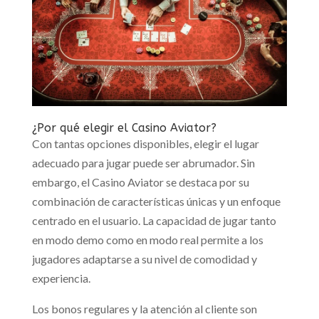
¿Por qué elegir el Casino Aviator?
Con tantas opciones disponibles, elegir el lugar
adecuado para jugar puede ser abrumador. Sin
embargo, el Casino Aviator se destaca por su
combinación de características únicas y un enfoque
centrado en el usuario. La capacidad de jugar tanto
en modo demo como en modo real permite a los
jugadores adaptarse a su nivel de comodidad y
experiencia.
Los bonos regulares y la atención al cliente son