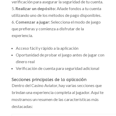
verificación para asegurar la seguridad de tu cuenta.
Realizar un depósito:
Añade fondos a tu cuenta
utilizando uno de los métodos de pago disponibles.
Comenzar a jugar:
Selecciona el modo de juego
que prefieras y comienza a disfrutar de la
experiencia.
Acceso fácil y rápido a la aplicación
Oportunidad de probar el juego antes de jugar con
dinero real
Verificación de cuenta para seguridad adicional
Secciones principales de la aplicación
Dentro del Casino Aviator, hay varias secciones que
brindan una experiencia completa al jugador. Aquí te
mostramos un resumen de las características más
destacadas: