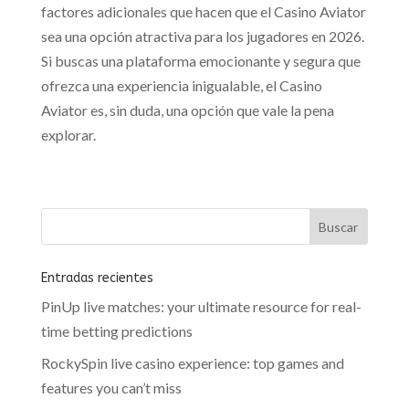
factores adicionales que hacen que el Casino Aviator
sea una opción atractiva para los jugadores en 2026.
Si buscas una plataforma emocionante y segura que
ofrezca una experiencia inigualable, el Casino
Aviator es, sin duda, una opción que vale la pena
explorar.
Entradas recientes
PinUp live matches: your ultimate resource for real-
time betting predictions
RockySpin live casino experience: top games and
features you can’t miss