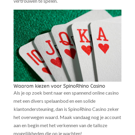
vertrouwen te spelen.
Waarom kiezen voor SpinoRhino Casino
Als je op zoek bent naar een spannend online casino
met een divers spelaanbod en een solide
klantondersteuning, dan is SpinoRhino Casino zeker
het overwegen waard. Maak vandaag nog je account
aan en begin met het verkennen van de talloze
mogelijkheden die op je wachten!