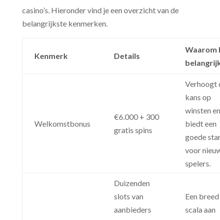
casino’s. Hieronder vind je een overzicht van de
belangrijkste kenmerken.
Waarom 
Kenmerk
Details
belangrijk
Verhoogt 
kans op
winsten e
€6.000 + 300
Welkomstbonus
biedt een
gratis spins
goede sta
voor nieu
spelers.
Duizenden
slots van
Een breed
aanbieders
scala aan