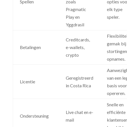
Spellen
zoals
opties voo
Pragmatic
elk type
Play en
speler.
Yggdrasil
Flexibilite
Creditcards,
gemak bij
Betalingen
e-wallets,
stortingen
crypto
opnames.
Aanwezig
Geregistreerd
van een le
Licentie
in Costa Rica
basis voor
opereren.
Snelle en
Live chat en e-
efficiënte
Ondersteuning
mail
klantense